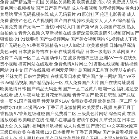
免费
国产精品第一页国
另类区另类欧美
欧美色图乱伦小说
免费成人软件
黄色网址视频播放
国产日产美产精品
成人午夜视频
伦理视频网站
黄色18
费网站 成人做爱在线 欧美日韩特级特黄 51大神酒店开房探花 久久男人网 91
禁网站
亚洲无码视频在线
成人无码看片
91原创社区
伦理电影香港
成人
免费
蜜桃91色色
A片视频网
国产自在线
操欧美老女人
人人97综合精品
岛国免费
国产无码一二
蜜桃tv网站入口
国产第66页
另类国产在线
熟女
成人熟女网 亚洲精品日韩中文字幕 av资源先锋乱 久久亚洲成人 香蕉超碰人
自拍偷拍
青青久视频
久草新视频在线
激情深爱欧美激情
91视频官网国产
狠狠操-91
91我要操
国产ts视频网站
国产美女视频网站
91视频成人下载
妻AV 91午夜福利免费 黑丝美女9178 深夜免费网站 成人性交免费在线观看 无
国产无码色色
91香蕉亚洲精品
91伊人加勒比
欧美狠狠插
日韩精品高清
黄色av网
日本波多野吉衣
日韩在线观看精品
日本一级电影
久草网页
97
免费艹
岛国一区二区
岛国动作片在
波多野吉衣三级
亚洲AV一卡
在线免
码中文字幕日韩专区 不卡影院老女人 男女互操 91福利论坛在线观看 传媒导
费小视频
搞黄网站在线观看
免费色情A片网扯
91资源在线视频
蜜桃视频
网站
91中文
国产在线视频
福利爱爱网址
岛国搬运工首页
伦理朋友的妈
航福利 免费精品av网站 91全操 麻豆专区免费观看 亚洲色图国产精品 国产av
妈
丝袜女同
日韩性爱网址
在线观看日本黄
亚洲国产第一网站
国产99不
卡
66精品视频
国产精品探花一区
成人免费国产大片
国产在线网址观看
欧美激情日韩
国产精品无码亚洲
国产一区二区黄片
喷潮一区
福利姬足交
丝袜 日美女bb 91探花在线视频 黄色91视频 丝袜人妻一二区 91内射白虎白丝
在线看
成人午夜网址
五月花无码视频
青青草国产
欧美日韩乱
国产屁屁
第一页
91国产视频网
性爱草逼91AV
免费欧美视频
欧美岛国一区二区
少
国产黑丝一区 91浏览网页版豆花 美日老女人BB 91探花传媒网站 黄色A片视
妇喷水18禁
51漫画APP
丁香五月花激情网
欧美爱爱tv视频
免费五月丁
香视频
97香蕉超级碰碰
国产免费看二区
三级黄色片网站
综合网黄
在线
播放观看
欧美电影在线
伦理片在哪里看
蜜桃午夜网
久草资源在
日本三
频的天堂 手机在线观看殴美三 91在线免费观看蜜臀 久草免费福利资源 91日
级大全
久久福利
福利所导航视频
成人片免费
国产第9页
中文字幕bt原声
三级日韩欧美
午夜视频123
日本推理片
丁香五月网站
国产免费看视频
极
韩永久 免费日韩特黄 久久大黄视频网站 亚洲国产日韩欧美综合 福利嫂导航
品成人色
成人黑料自拍
国产日韩欧美网站
国产无码av
老湿A片影院
国产