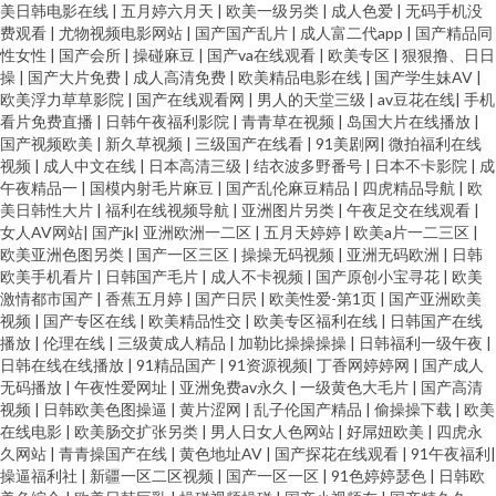
美日韩电影在线
|
五月婷六月天
|
欧美一级另类
|
成人色爱
|
无码手机没
费观看
|
尤物视频电影网站
|
国产国产乱片
|
成人富二代app
|
国产精品同
性女性
|
国产会所
|
操碰麻豆
|
国产va在线观看
|
欧美专区
|
狠狠撸、日日
操
|
国产大片免费
|
成人高清免费
|
欧美精品电影在线
|
国产学生妹AV
|
欧美浮力草草影院
|
国产在线观看网
|
男人的天堂三级
|
av豆花在线
|
手机
看片免费直播
|
日韩午夜福利影院
|
青青草在视频
|
岛国大片在线播放
|
国产视频欧美
|
新久草视频
|
三级国产在线看
|
91美剧网
|
微拍福利在线
视频
|
成人中文在线
|
日本高清三级
|
结衣波多野番号
|
日本不卡影院
|
成
午夜精品一
|
国模内射毛片麻豆
|
国产乱伦麻豆精品
|
四虎精品导航
|
欧
美日韩性大片
|
福利在线视频导航
|
亚洲图片另类
|
午夜足交在线观看
|
女人AV网站
|
国产jk
|
亚洲欧洲一二区
|
五月天婷婷
|
欧美a片一二三区
|
欧美亚洲色图另类
|
国产一区三区
|
操操无码视频
|
亚洲无码欧洲
|
日韩
欧美手机看片
|
日韩国产毛片
|
成人不卡视频
|
国产原创小宝寻花
|
欧美
激情都市国产
|
香蕉五月婷
|
国产日屄
|
欧美性爱-第1页
|
国产亚洲欧美
视频
|
国产专区在线
|
欧美精品性交
|
欧美专区福利在线
|
日韩国产在线
播放
|
伦理在线
|
三级黄成人精品
|
加勒比操操操操
|
日韩福利一级午夜
|
日韩在线在线播放
|
91精品国产
|
91资源视频
|
丁香网婷婷网
|
国产成人
无码播放
|
午夜性爱网址
|
亚洲免费av永久
|
一级黄色大毛片
|
国产高清
视频
|
日韩欧美色图操逼
|
黄片涩网
|
乱子伦国产精品
|
偷操操下载
|
欧美
在线电影
|
欧美肠交扩张另类
|
男人日女人色网站
|
好屌妞欧美
|
四虎永
久网站
|
青青操国产在线
|
黄色地址AV
|
国产探花在线观看
|
91午夜福利
|
操逼福利社
|
新疆一区二区视频
|
国产一区一区
|
91色婷婷瑟色
|
日韩欧