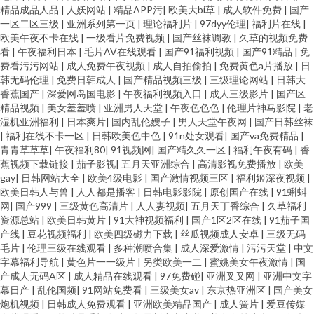
精品成品人品
|
人妖网站
|
精品APP污
|
欧美大bi草
|
成人软件免费
|
国产
一区二区三级
|
亚洲系列第一页
|
理论福利片
|
97dyy伦理
|
福利片在线
|
欧美午夜不卡在线
|
一级看片免费视频
|
国产丝袜调教
|
久草的视频免费
看
|
午夜福利日本
|
毛片AV在线观看
|
国产91福利视频
|
国产91精品
|
免
费看污污网站
|
成人免费午夜视频
|
成人自拍偷拍
|
免费黄色a片播放
|
日
韩无码伦理
|
免费日韩成人
|
国产精品视频三级
|
三级理论网站
|
日韩大
香蕉国产
|
深爱网岛国电影
|
午夜福利视频入口
|
成人三级影片
|
国产区
精品视频
|
美女羞羞喷
|
亚洲男人天堂
|
午夜色色色
|
伦理片神马影院
|
老
湿机亚洲福利
|
日本爽片
|
国内乱伦嫂子
|
男人天堂午夜网
|
国产日韩丝袜
|
福利在线不卡一区
|
日韩欧美色中色
|
91n处女观看
|
国产va免费精品
|
青青草草草
|
午夜福利80
|
91视频网
|
国产精久久一区
|
福利午夜有码
|
香
蕉视频下载链接
|
茄子影视
|
五月天亚洲综合
|
高清影视免费播放
|
欧美
gay
|
日韩网站大全
|
欧美4级电影
|
国产激情视频三区
|
福利姬深夜视频
|
欧美日韩人与兽
|
人人都是播客
|
日韩电影影院
|
原创国产在线
|
91蝌蚪
网
|
国产999
|
三级黄色高清片
|
人人妻视频
|
五月天丁香综合
|
久草福利
资源总站
|
欧美日韩黄片
|
91大神视频福利
|
国产1区2区在线
|
91茄子国
产线
|
豆花视频福利
|
欧美四级磁力下载
|
丝瓜视频成人安卓
|
三级无码
毛片
|
伦理三级在线观看
|
多种潮喷合集
|
成人深爱激情
|
污污天堂
|
中文
字幕福利导航
|
黄色片一一级片
|
另类欧美一二
|
蜜姚美女午夜激情
|
国
产成人无码A区
|
成人精品在线观看
|
97免费碰
|
亚洲叉叉网
|
亚洲中文字
幕日产
|
乱伦国频
|
91网站免费看
|
三级美女av
|
东京热亚洲区
|
国产美女
炮机视频
|
日韩成人免费观看
|
亚洲欧美精品国产
|
成人簧片
|
爱豆传媒