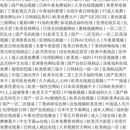
电影
|
国产精品视频
|
日韩午夜免费福利
|
久草在线视频网
|
青青草电视
剧
|
丁香影视五月花
|
午夜福利爱爱
|
在线午夜日韩电影
|
97成人免费
|
黄色网址AV
|
日韩精品系列
|
欧美免费大片
|
国产1区2区3区
|
黄色家庭
三级网站
|
最新h网
|
91福利免费
|
探花精品福利在线
|
亚洲在线豆花
|
乱
伦天堂
|
欧美亚韩网址
|
日韩无码视频网站
|
蜜桃视频网站
|
一区二区三
区乱伦
|
国产无码刺激
|
91影库叉叉叉
|
国产一二区无码
|
一区二区高清
视频
|
亚洲香蕉在线
|
亚洲精品视频一
|
日韩AV无码久久
|
午夜黄视频
|
欧亚日韩在线观看
|
夫妻午夜影院
|
欧美日韩色色
|
丁香婷婷噜啦啦
|
欧
美日韩在线精品
|
人妖另类综合
|
综合色精品首页
|
欧美午夜精品
|
亚州
人人
|
成人动漫免费看
|
伦理剧网站
|
欧美第一福利
|
91抖音视频黄
|
精
品无码中文在线
|
亚洲黄色网站亚洲
|
国产自拍日韩精品
|
深夜福利在线
免费
|
激情影院骚
|
欧美喷潮三级片
|
日韩精品一级一区
|
亚洲精品国产
精品
|
中国三级伦理片
|
欧美专区第二页
|
五月天福利导航
|
国产亚洲日
本子
|
老司机色色网
|
久久精品人人88
|
欧美在线精品视频
|
艹艹艹插逼
|
欧美性爱论坛
|
欧美一级性交网站
|
日本高清视频不卡
|
日韩欧美婷婷
|
91人人超碰青青
|
欧美天天艹影院
|
97碰操视频
|
深夜福利久久
|
国产精
品无码毛片
|
国产一区2
|
AV蜜桃吃瓜
|
欧美在线视频
|
日韩欧美孕妇乱搞
|
国产一区二区骚逼
|
丁香婷婷综合网
|
在线视频欧美亚洲
|
中国成人毛片
|
伦理电影日韩
|
国产在线精品
|
日本中文字幕网址
|
成年人网站
|
福利影
院在线观看
|
午夜伦理在线播放
|
丁香五月香婷婷
|
成人三级在线
|
欧美
爽爽看片
|
中文字幕av在线
|
日本免费黄色网址
|
欧美浮力影院
|
伦理片
免费在线看
|
日韩成人精品在线
|
久草视频官方网站
|
欧美精品一区
|
欧