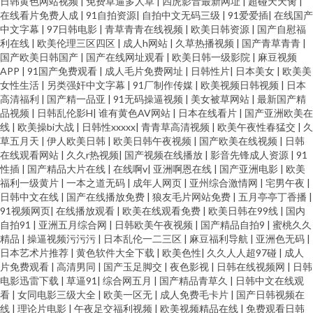
日韩黄色网站视频
|
免费草逼多人草
|
四虎影音最新网址
|
超碰天天肏
|
在线看片免费人成
|
91自拍资源
|
自拍中文无码三级
|
91爱爱插
|
在线国产
中文字幕
|
97日韩电影
|
青草青青在线视频
|
欧美日韩资源
|
国产自慰福
利在线
|
欧美伦理三区四区
|
成人h网站
|
久草热播视频
|
国产青草青青
|
国产欧美日韩国产
|
国产在线网址观看
|
欧美日韩一级影院
|
麻豆视频
APP
|
91国产免费观看
|
成人毛片免费网址
|
日韩性片
|
日本美女
|
欧美美
女性生活
|
另类强奸中文字幕
|
91厂制作传媒
|
欧美视频日韩视频
|
日本
高清福利
|
国产精一品亚
|
91无码操逼视频
|
美女被草网站
|
最新国产精
品视频
|
日韩乱伦影H
|
谁有黄色AV网站
|
日本在线看片
|
国产亚洲欧美在
线
|
欧美操bi大战
|
日韩性xxxxx
|
青青草高清视频
|
欧美午夜性春猛交
|
久
草五月天
|
伊人欧美日韩
|
欧美日韩午夜视频
|
国产欧美在线视频
|
日韩
在线观看网站
|
久久r热视频
|
国产视频在线播放
|
影音先锋成人资源
|
91
性插
|
国产精品大片在线
|
在线啊v
|
亚洲啊恩在线
|
国产亚洲电影
|
欧美
福利一级黄片
|
一本之道无码
|
成年人网页
|
亚州综合激情网
|
宅男午夜
|
日韩中文在线
|
国产在线播放免费
|
狼友毛片网站免费
|
五月亭亭丁香播
|
91视频网页
|
在线播放观看
|
欧美在线观看免费
|
欧美日韩在99线
|
国内
自拍91
|
亚洲五月综合网
|
日韩欧美午夜视频
|
国产精品自拍9
|
蜜桃久久
精品
|
操逼视频污污污
|
日本乱伦一二三区
|
麻豆福利导航
|
亚洲色无码
|
日本艺术片推荐
|
黄色软件大全下载
|
欧美色性
|
久久人人超97碰
|
成人
片免费观看
|
高清男同
|
国产玉足脚交
|
夜色影视
|
日韩在线视频网
|
日韩
电影迅雷下载
|
草逼91
|
综合网五月
|
国产精品青草久
|
日韩中文在线观
看
|
女同电影三级大全
|
欧美一区无
|
成人免费毛卡片
|
国产日韩视频在
线
|
理论片电影
|
午夜足交福利视频
|
欧美视频精品在线
|
免费观看日韩