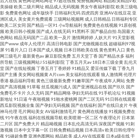
后入在线
黄色网址网站网址
97超在线视
免费视频网站
精品欧美精品v
欧
美操碰
欧美二级片网址
精品成人无码视频
男女午夜福利影院
欧美三级电
影
免费黄色网址
成年版快手
日韩福利无码
四虎四房
亚洲AV在线豆花
亚
洲区成人
美女黄片免费观看
三级网站视频网
成人日韩精品
日韩福利专区
欧美二区女同
国产精品一区91
小x导航福利
免费黄色在线视频
91原创视
频
欧美日韩小视频
国产成人在线无码
91黑料不
国产极品自拍
岛国最大
色网站
精品无码国产二品
欧美一及片
激情网婷婷
人妖大片
91天堂影视
国产www
成年人伦理片
高清日韩电影
国产尤物视频在线
超碰福利97视
屏
91看片入口
日本国产成人视频
日本日韩欧美在线
黄色资料入口
黄色
网三级毛片
最新黄色av
麻豆影院免费
五月天堂丁香
国产精品水多
福利
所导航
三级视频网站J
51福利影院
丁香五月天av
18日本三级全黄
乱伦天
堂
国产在线短视频
丁香五月丁香婷婷
91精品又
爱豆传媒下载
丁香九月
国产主播
美女网站视频黄
A片com
美女福利在线观看
狼人激情网
伦理片
香港
极品福利导航
黄色三级最新免费
91嫩草国产
午夜成年人网站
免费
国产高清视频
91草莓
丝瓜视频污成人
国产亚洲视品在线
国产玖玖
国产
免费毛不卡片
久久无码
国产精品网络
孕妇无码在线
91手机论坛
91视频
新地址
91日逼
午夜啪视频
91啪水蜜桃网
国产二区无码
91日韩在线观看
西瓜影院视频全集
国产孕妇无码视频
国产在线福利
国产在线日皮片
午夜
神马伦理
毛片网站美女
AV福利激情毛片
黄色网在线播放
91视频免费在
线
91午夜在线
福利在线视频导航
欧美喷潮一区二区
午夜理论片
日本第
二片区
国产免费大片
精品呦视频
日本乱伦高清无码
深夜国产视频
91刺
激视频
日本中文字幕一区
日韩免费精品视频
日本高清v
欧美日韩伦理午
夜
91碰超免费
亚洲色图网站
精品欧美
成人AV在线观看
日本a级在线
干