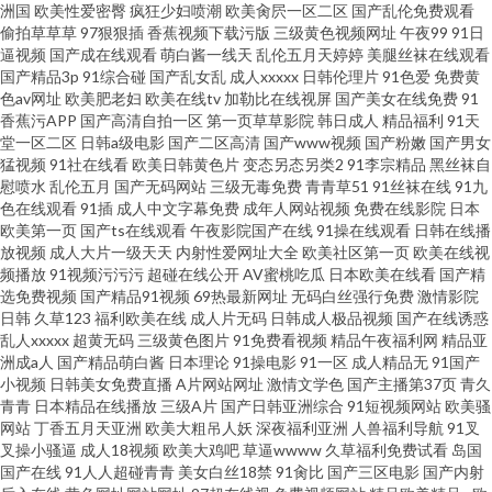
洲国
欧美性爱密臀
疯狂少妇喷潮
欧美肏屄一区二区
国产乱伦免费观看
偷拍草草草
97狠狠插
香蕉视频下载污版
三级黄色视频网址
午夜99
91日
草资源网 91黄色废料 国产精选91 深夜释放 91社区论坛在线 91超碰人妻在线
逼视频
国产成在线观看
萌白酱一线天
乱伦五月天婷婷
美腿丝袜在线观看
国产精品3p
91综合碰
国产乱女乱
成人xxxxx
日韩伦理片
91色爱
免费黄
色av网址
欧美肥老妇
欧美在线tv
加勒比在线视屏
国产美女在线免费
91
国产91福利视频
香蕉污APP
国产高清自拍一区
第一页草草影院
韩日成人
精品福利
91天
堂一区二区
日韩a级电影
国产二区高清
国产www视频
国产粉嫩
国产男女
猛视频
91社在线看
欧美日韩黄色片
变态另态另类2
91李宗精品
黑丝袜自
慰喷水
乱伦五月
国产无码网站
三级无毒免费
青青草51
91丝袜在线
91九
色在线观看
91插
成人中文字幕免费
成年人网站视频
免费在线影院
日本
欧美第一页
国产ts在线观看
午夜影院国产在线
91操在线观看
日韩在线播
放视频
成人大片一级天天
内射性爱网址大全
欧美社区第一页
欧美在线视
频播放
91视频污污污
超碰在线公开
AV蜜桃吃瓜
日本欧美在线看
国产精
选免费视频
国产精品91视频
69热最新网址
无码白丝强行免费
激情影院
日韩
久草123
福利欧美在线
成人片无码
日韩成人极品视频
国产在线诱惑
乱人xxxxx
超黄无码
三级黄色图片
91免费看视频
精品午夜福利网
精品亚
洲成a人
国产精品萌白酱
日本理论
91操电影
91一区
成人精品无
91国产
小视频
日韩美女免费直播
A片网站网址
激情文学色
国产主播第37页
青久
青青
日本精品在线播放
三级A片
国产日韩亚洲综合
91短视频网站
欧美骚
网站
丁香五月天亚洲
欧美大粗吊人妖
深夜福利亚洲
人兽福利导航
91叉
叉操小骚逼
成人18视频
欧美大鸡吧
草逼wwww
久草福利免费试看
岛国
国产在线
91人人超碰青青
美女白丝18禁
91肏比
国产三区电影
国产内射