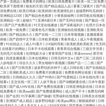
产第一页精品
|
免费看片的网址
|
欧美日韩免费看片
|
欧美一区二区免费
|
欧美弄下面喷潮
|
狼友的天堂
|
国产精品成品人品
|
要看三级黄片
|
国产高
清免费在线
|
欧美日韩操
|
欧美婷婷
|
欧美激情乱妇
|
超碰黑料吃瓜婷婷
|
亚洲精品123区
|
国产精品色色视屏
|
小香蕉操操网
|
日韩导航在线视频
|
亚洲精品一区
|
超碰久艹
|
亚洲A级日本
|
国产无码任你操
|
国产极品一区
0
|
国产日产免费高清
|
91天堂在线播放
|
国产深夜福利片
|
伦理片日本在
线
|
欧美一级免费
|
三级黄色毛片视频
|
亚洲偷拍在线视频
|
亚洲欧美综
合网
|
国产精品热久久
|
国产在线一二三区
|
日本草莓视频
|
直播观看新
体验
|
国产剧情中文字幕
|
日本欧美视频
|
青春草成人
|
成人午夜视频免
费
|
91自拍达人
|
成人91看片
|
小X福利导航
|
欧美欧美欧美欧美
|
性无码
|
在线看片的网站
|
日本不卡在线观看
|
青青草综合视频
|
三级文学另类
|
无码毛片在线看
|
伦理电影大全
|
青青草国产在线
|
草逼wwww
|
星空传
媒
|
四虎直播观看
|
日本在线网站
|
日韩无码中文w
|
国产三区二区四区
|
人妖电影片
|
综合久久久
|
男女啪啪午夜视频
|
国精产品一二二线
|
国产
成人A
|
国产日韩另类
|
波多野结的衣种子
|
成人日韩在线
|
国产在线精品
二区
|
亚洲欧美成人20
|
免费看片的播放器
|
免费黄色网址链接
|
亚洲福
利影院
|
日韩精品久久久
|
国产99热0
|
国产性爱精品
|
日本在线伦理
|
在
线看v
|
足交在线一区二区
|
人妖干熟女
|
国产绿帽娇妻在线
|
日本午夜影
院黄
|
国产成人MV在线
|
国产免费在线观看
|
日韩亚洲电影在线
|
日本在
线免费看片
|
欧美aaa级
|
国产免费观看网站
|
成人国产不卡
|
免费无码网
站
|
国产会所
|
91字幕网
|
国产操碰
|
宅男福利在线视频
|
日韩美女在线观
看
|
亚洲国产成人精品
|
波多野结电影
|
欧美gay网址
|
狠狠操婷婷
|
日韩
AV无码久久
|
成人毛片女人十八
|
91社区福利
|
国产黄色三级网站
|
91小