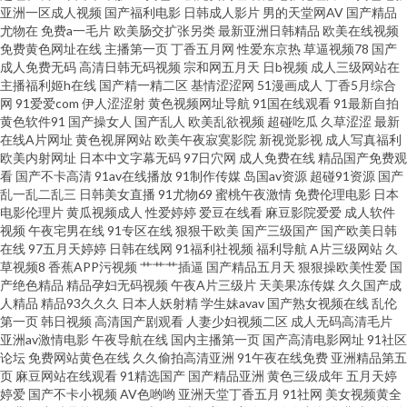
亚洲一区成人视频
国产福利电影
日韩成人影片
男的天堂网AV
国产精品
尤物在
免费a一毛片
欧美肠交扩张另类
最新亚洲日韩精品
欧美在线视频
线天堂9 丁香AV偷拍伦理电影 蜜桃久草 1024老司机看片 91在线鲁 国产在线
免费黄色网址在线
主播第一页
丁香五月网
性爱东京热
草逼视频78
国产
成人免费无码
高清日韩无码视频
宗和网五月天
日b视频
成人三级网站在
色情 亚洲人妻中出 www91在线天堂 青娱乐99最新网址 91精选变态直播 狠狠
主播福利姬h在线
国产精一精二区
基情涩涩网
51漫画成人
丁香5月综合
网
91爱爱com
伊人涩涩射
黄色视频网址导航
91国在线观看
91最新自拍
黄色软件91
国产操女人
国产乱人
欧美乱欲视频
超碰吃瓜
久草涩涩
最新
爽爽综合网 日韩伦理在线观看 91TS人妖另类 92精品福利在线 日韩三级在线
在线A片网址
黄色视屏网站
欧美午夜寂寞影院
新视觉影视
成人写真福利
欧美内射网址
日本中文字幕无码
97日穴网
成人免费在线
精品国产免费观
资源 91视频导航 久草免费资源 五月丁香一区二区 91喷浆 国产午夜福利网一
看
国产不卡高清
91av在线播放
91制作传媒
岛国av资源
超碰91资源
国产
乱一乱二乱三
日韩美女直播
91尤物69
蜜桃午夜激情
免费伦理电影
日本
电影伦理片
黄瓜视频成人
性爱婷婷
爱豆在线看
麻豆影院爱爱
成人软件
二区 日韩国产毛片 91传播媒免费入口 www俺去也 色AV影音先锋 91婷婷和
视频
午夜宅男在线
91专区在线
狠狠干欧美
国产三级国产
国产欧美日韩
在线
97五月天婷婷
日韩在线网
91福利社视频
福利导航
A片三级网站
久
老湿啪啪怕怕抽 亚洲aa 91视频人人做97 黄色色情软件 日韩午夜精品 91福利
草视频8
香蕉APP污视频
艹艹艹插逼
国产精品五月天
狠狠操欧美性爱
国
产绝色精品
精品孕妇无码视频
午夜A片三级片
天美果冻传媒
久久国产成
人精品
精品93久久久
日本人妖射精
学生妹avav
国产熟女视频在线
乱伦
视频免费观看 福利在线aa 伊人青青大香蕉艹 东方av天堂 欧美色逼综合 91久
第一页
韩日视频
高清国产剧观看
人妻少妇视频二区
成人无码高清毛片
亚洲av激情电影
午夜导航在线
国内主播第一页
国产高清电影网址
91社区
久人人操人妻 丁香花社区在线资源 欧美人妖A片免费看 1024国产视频 97国
论坛
免费网站黄色在线
久久偷拍高清亚洲
91午夜在线免费
亚洲精品第五
页
麻豆网站在线观看
91精选国产
国产精品亚洲
黄色三级成年
五月天婷
婷爱
国产不卡小视频
AV色哟哟
亚洲天堂丁香五月
91社网
美女视频黄全
产精品视频在线 色欲AV网站网址 91在线视频国产在线 日韩123区 91传媒免