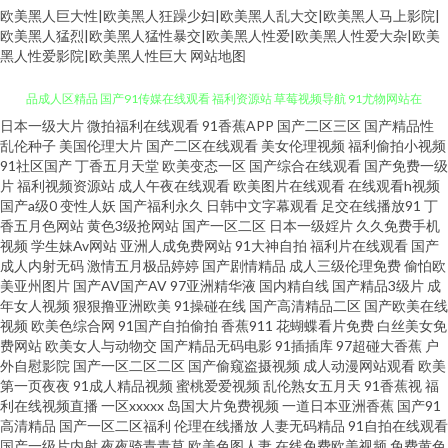
欧美黑人巨大性|欧美黑人狂躁少妇|欧美黑人乱大交|欧美黑人马上影院|
欧美黑人猛烈|欧美黑人猛性暴交|欧美黑人性爱|欧美黑人性爱大杂|欧美
黑人性爱影院|欧美黑人性巨大
网站地图
日本一级大片
微拍福利在线观看
91香蕉APP
国产二区三区
国产精品性
在线观看麻豆91 欧美a在线 色站欧美日韩 日韩无码成人 老牛五月天色 国产精
乱伦种子
美国伦理大片
国产二区在线观看
美女伦理视频
福利偷拍小视频
91社区国产
丁香五月天堂
欧美变态一区
国产综合在线观看
国产免费一级
品成人区精品 国产91传媒在线观看 福利资源站 草莓视频导航 91尤物网站在
片
福利视频资源站
成人午夜在线观看
欧美图片在线观看
在线观看h视频
国产a级0
变性人妖
国产福利永久
日韩中文字幕观看
足交在线播放91
丁
香五月色网站
黄色3级抢网站
国产一区二区
日本一级婬片
久久免费手机
线观看 95看片淫黄大片 国产精品九 丁香婷婷乱鲁 成人免费三级网址 超碰干
视频
学生妹Av网站
亚洲人成免费网站
91大神自拍
福利片在线观看
国产
成人内射无码
激情五月极品婷婷
国产剧情精品
成人三级伦理免费
偷怕欧
逼 www探花91 久久影院视频 91AV福利导航 日韩欧美性爱A片 深夜视频 免费
美亚州图片
国产AV国产AV
97亚洲精华液
国内精自线
国产精品3级片
成
年女人视频
狠狠撸亚洲欧美
91操碰在线
国产高清精品二区
国产欧美在线
视频
欧美色综合网
91国产自拍偷拍
香蕉911
花蝴蝶看片免费
白丝美女免
传媒视频传媒 超碰精品野泽手机在线 91黑丝高跟精品 亚洲最大的黄色小说
费网站
欧美女人与动物交
国产精品无码电影
91插插库
97超碰大香蕉
户
外自慰影院
国产一区二区二区
国产偷窥盗摄视频
成人动漫网站观看
欧美
网 91免费看黄色大片 国产午夜福利网一二区 91炮图在线播放 久操视频在线
第一页夜夜
91成人精品视频
蜜桃爱爱视频
乱伦熟女五月天
91香蕉视
福
利在线视频直播
一区xxxxx
岛国大片免费视频
一道日本亚洲香蕉
国产91
高清精品
国产一区二区福利
伦理在线播放
人妻无码精品
91自拍在线观看
观看 91欧美视频一二三 福利导航 亚洲人在线网站 91香蕉wwwcon 色咪久久
国产一级片内射
夜夜骑青青草
欧美色图人妻
在线免费欧美视频
免费黄色