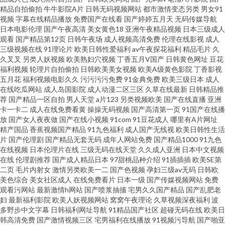
精品自拍偷拍
牛牛影院A片
日韩无码视频网站
都市激情变态另类
男女91
视频
字幕在线精品播放
免费国产在线看
国产婷婷五月天
无码传媒导航
日韩福利大片 91羞羞视频 九一色交 午夜精品久久精品 国产午夜久久 91ri国
日本电影伦理
国产午夜高清
美女黄色18
亚洲午夜精品视频
日本三级成人
观看
国产精品第12页
日韩午夜场
成人视频高清免费
伦理在线影视
成人
产精品视频 狠狠亚洲欧美日韩 影音先锋四虎影院 AV操B 美女视频九一86av
三级视频在线
91理论片
欧美日韩性爱福利
av午夜探花福利
精品毛片
久
久叉叉
另类人妖视频
欧美熟妇穴视频
丁香五月V国产
日韩黄色网址
豆花
福利视频
轮理片自拍偷拍
日韩欧美美女视频
欧美A级黄色影院
丁香影视
影音先锋资av av爱福利 先锋亚洲AV 国产51视频 国产传媒自拍 影音先锋成人
五月花
福利视频电影久久
污污污污免费
91金典免费
欧美三级日本
成人
在线吃瓜网站
成人岛国影院
成人动漫二区三区
久草在线最新
日韩精品推
电影 岛国动作片 欧美做aⅰ视频 91看片在线 久肏肏肏 亚洲色欲在线 97在线资
荐
国产精品一区自拍
男人天堂
a片123
另类视频欧美
国产在线直播
亚洲
卡一卡二
成人在线免费看黄
操操无码视频
国产高清第一页
91国产在线播
放
国产女人夜夜做
国产在线小视频
91com
91豆花成人
哪里有A片网址
源站 亚洲五月色播综合网 国模91 五月天成人网 91视频线上免费观看 精品人
精产国品
香蕉视频国产精品
91九色福利
成人国产无线视
欧美日韩性生活
片
国产伦理剧
国产精品无套无码
成年人网站免费
国产精品1000
91九色
妻乱码一区二区 性爱AV影院 91制片厂东京热 麻豆91红果果冻天美 在线国产
在线视频
日本伦理片在线
三级无码在线天堂
久久成人亚洲
日本中文视频
在线
伦理剧推荐
国产成人精品日本
97甜桃品种介绍
91插插插
欧美SE第
二页
毛片内射女
激情另类欧美一二
国产色视频
孕妇三级av无码
日韩欧
91 国内性交肏屄视频 五月婷影院 91污一区二区 久久嫩草精品精品 亚洲五月
美色综合
美女社区成人
在线免费看片
日本一级
国产传媒视频网站
免费
观看污网站
最新激情h网站
国产喷浆抽搐
宅男久久国产精品
国产乱肥老
色播综合网 97香蕉伊人tv 免费三极我要看黄 91支持视频免费观看 日韩福利
妇
最新福利影院
欧美人妖视频网站
窝窝午夜理论
久草视频深夜福利
波
多野步中文字幕
日韩福利网址导航
91精品国产社区
超碰无码在线
欧美日
韩高清免费
国产激情视频三区
宅男福利在线播放
91视频污导航
国产啪亚
资源 91麻豆人妻有码中出 国自12页 一级片人妖 A片资源网 91视频观看# 久