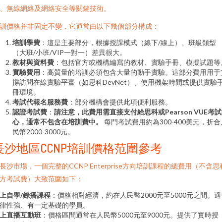
、無線網絡及網絡安全等關鍵技術。
訓價格并非固定不變，它通常由以下幾個部分構成：
培訓學費
：這是主要部分，根據授課模式（線下/線上）、班級類型
（大班/小班/VIP一對一）差異很大。
教材與資料費
：包括官方或機構編寫的教材、實驗手冊、模擬試題等
實驗費用
：高質量的培訓必須包含大量的動手實驗。這部分費用用于
撐訪問在線實驗平臺（如思科DevNet）、使用機架時間或提供實驗
冊環境。
考試代報名服務費
：部分機構會提供此項便利服務。
認證考試費
：
請注意，此費用需直接支付給思科或Pearson VUE考
心，通常不包含在培訓費中。
每門考試費用約為300-400美元，折合
民幣2000-3000元。
長沙地區CCNP培訓價格范圍參考
長沙市場，一個完整的CCNP Enterprise方向培訓課程的總費用（不含思
方考試費）大致范圍如下：
上自學/錄播課程
：價格相對經濟，約在人民幣2000元至5000元之間。適
律性強、有一定基礎的學員。
上直播互動班
：價格區間通常在人民幣5000元至9000元。提供了實時授