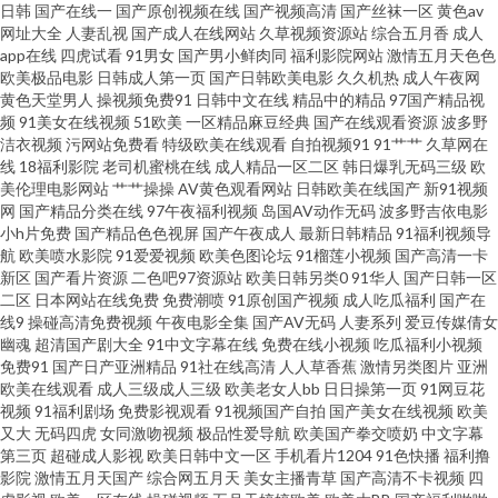
日韩
国产在线一
国产原创视频在线
国产视频高清
国产丝袜一区
黄色av
网址大全
人妻乱视
国产成人在线网站
久草视频资源站
综合五月香
成人
物性爱 91精品专区 成人五级片论理 久久超碰成人91 日韩伦理在线 91中文在
app在线
四虎试看
91男女
国产男小鲜肉同
福利影院网站
激情五月天色色
欧美极品电影
日韩成人第一页
国产日韩欧美电影
久久机热
成人午夜网
线观看99 黑丝人妖TS红杏 人妻一卡二卡三卡 91干逼免费 草豆网资源福利 久
黄色天堂男人
操视频免费91
日韩中文在线
精品中的精品
97国产精品视
频
91美女在线视频
51欧美
一区精品麻豆经典
国产在线观看资源
波多野
洁衣视频
污网站免费看
特级欧美在线观看
自拍视频91
91艹艹
久草网在
热服务AV 午夜香蕉少妇A片视频 91网站视频免费看 久草国产精品视频 色婷
线
18福利影院
老司机蜜桃在线
成人精品一区二区
韩日爆乳无码三级
欧
美伦理电影网站
艹艹操操
AV黄色观看网站
日韩欧美在线国产
新91视频
婷观看入口 51福利姬黑料网第一 午夜福利高潮在线观看 91精品国产高清久
网
国产精品分类在线
97午夜福利视频
岛国AV动作无码
波多野吉依电影
小h片免费
国产精品色色视屏
国产午夜成人
最新日韩精品
91福利视频导
航
欧美喷水影院
91爱爱视频
欧美色图论坛
91榴莲小视频
国产高清一卡
久 AV老司机午夜福利 91熟女喷水 国产精品久 青草娱乐网 先锋影音女同性恋
新区
国产看片资源
二色吧97资源站
欧美日韩另类0
91华人
国产日韩一区
二区
日本网站在线免费
免费潮喷
91原创国产视频
成人吃瓜福利
国产在
91骚碰在线观看 91大神视频在线观看网址 丁香成人色网 欧美日韩国产成人
线9
操碰高清免费视频
午夜电影全集
国产AV无码
人妻系列
爱豆传媒倩女
幽魂
超清国产剧大全
91中文字幕在线
免费在线小视频
吃瓜福利小视频
免费91
国产日产亚洲精品
91社在线高清
人人草香蕉
激情另类图片
亚洲
精品 91n免费 超碰人人肏屄 蜜桃视频91 先锋影音人妻AV 91黑料官网 欧美艹
欧美在线观看
成人三级成人三级
欧美老女人bb
日日操第一页
91网豆花
视频
91福利剧场
免费影视观看
91视频国产自拍
国产美女在线视频
欧美
逼一区二区视频 91红杏社区在线 影视先锋日韩资源网 东方AV激情 色色日韩
又大
无码四虎
女同激吻视频
极品性爱导航
欧美国产拳交喷奶
中文字幕
第三页
超碰成人影视
欧美日韩中文一区
手机看片1204
91色快播
福利撸
影院
激情五月天国产
综合网五月天
美女主播青草
国产高清不卡视频
四
av 91精品白丝国产 国产一卡二卡成人 日韩久久伊人 91新人宝儿视频 男人的