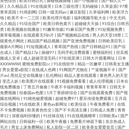
美色综合
|
欧美日韩巨乳
|
操碰视频操碰
|
国产小视频在
|
国产精久久一
区
|
久久精品店
|
91在线操哭
|
日本三级伦理
|
无码碰操
|
久草姿原
|
97青
青草原国
|
91韩剧网
|
日韩一级无码av
|
麻豆影院
|
久草福利网
|
欧美浮力
地
|
欧美不卡一二三区
|
欧美伦理片电影
|
福利视频导航大全
|
中文无码
久久精品
|
91综合国产
|
欧美日韩色黄片
|
超碰碰天天操
|
91综合
|
日韩另
类
|
欧美视频在线播放
|
91嫩草传媒
|
91麻豆国产免费
|
91短视频免费
|
黄草莓视频
|
在线观看无玛h片
|
国产视频精品在线
|
男人的天堂18禁
|
三
级黄色片网此
|
精品国产精品视频
|
国产亚洲免费视频
|
日韩欧美巨乳
|
最新A片网站
|
91短视频成人
|
青草国产热线
|
国产日韩精品91
|
国产综
合成人
|
国产精品17p
|
操碰97
|
无码手机没费观看
|
蜜桃福利社
|
丝瓜视
频成人安卓
|
成人超碰淫湿无码
|
97在线亚洲
|
日韩大片观看网址
|
日本
XXXWWW
|
蜜桃免费影院cc
|
91在线软件
|
精品一区嫩草
|
日韩美女主播
|
男女爱爱a影院
|
在线成人色网
|
91网国产尤物在
|
艹逼视频不卡
|
国产
片av
|
黑丝足交在线播放
|
乱伦网站
|
精品人妻在线观看
|
黄色男人的天堂
|
变态人妖
|
欧美图片在线观看
|
91视频免费看看
|
成人伦理视频
|
日本在
线免费播放
|
丁香五月偷偷
|
午夜不卡福利视频
|
青青草草草
|
日韩无卡
免费视频
|
怡春园av色图
|
5月丁香婷婷综合
|
国产在线观看免费
|
国产视
频在线网站
|
91桃色秘爱视频
|
超碰免费97
|
爱豆传禖免费观看
|
五月花
综合视频
|
91在线欧美
|
黄色av新网址
|
欧美综合
|
午夜免费看片
|
在线
不卡免费视频
|
欧美黄色性交
|
国产不卡高清主播
|
日韩成人免费
|
青青
草12
|
深夜福利你懂的
|
91丝袜在线
|
91在线视频榴草
|
日韩欧美a
|
国产
网站自拍
|
日韩福利一区
|
欧美午夜极
|
免费看片神器下载
|
东京热成人
毛片
|
男女上床免费网站
|
私人影院一区二区
|
欧美美女爱爱首页
|
国产