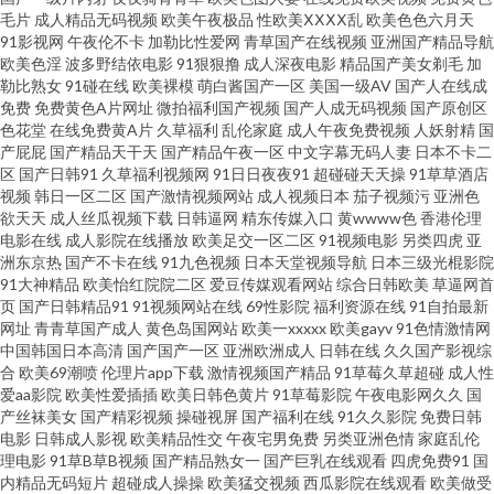
毛片
成人精品无码视频
欧美午夜极品
性欧美ⅩⅩⅩⅩ乱
欧美色色六月天
尤物视频网址 91探花色情 第一福利社区av 少妇导航 影音av资源无码男人 国
91影视网
午夜伦不卡
加勒比性爱网
青草国产在线视频
亚洲国产精品导航
欧美色淫
波多野结依电影
91狠狠撸
成人深夜电影
精品国产美女剃毛
加
勒比熟女
91碰在线
欧美裸模
萌白酱国产一区
美国一级AV
国产人在线成
产精品婷婷综合 麻豆小视频入口 手机在线成人青青草原 综合色网性 99热99
免费
免费黄色A片网址
微拍福利国产视频
国产人成无码视频
国产原创区
色花堂
在线免费黄A片
久草福利
乱伦家庭
成人午夜免费视频
人妖射精
国
草 狠狠干2025 先锋av网 91大神尤物 91亚洲 大香蕉伊人青青草 日韩天堂日
产屁屁
国产精品天干天
国产精品午夜一区
中文字幕无码人妻
日本不卡二
区
国产日韩91
久草福利视频网
91日日夜夜91
超碰碰天天操
91草草酒店
视频
韩日一区二区
国产激情视频网站
成人视频日本
茄子视频污
亚洲色
日干 中文字幕37页 91视频线上网站 成人A√ 欧美极品另类 午夜福利电源 97
欲天天
成人丝瓜视频下载
日韩逼网
精东传媒入口
黄wwww色
香港伦理
电影在线
成人影院在线播放
欧美足交一区二区
91视频电影
另类四虎
亚
成人资源总战 国产日韩欧美福利导航 日韩综合视频专区 91的美女视频
洲东京热
国产不卡在线
91九色视频
日本天堂视频导航
日本三级光棍影院
91大神精品
欧美怡红院院二区
爱豆传媒观看网站
综合日韩欧美
草逼网首
页
国产日韩精品91
91视频网站在线
69性影院
福利资源在线
91自拍最新
wwwsese 黄色成人一区二区在线 色鬼网站导航 51福利视频导航 大香蕉之老
网址
青青草国产成人
黄色岛国网站
欧美一xxxxx
欧美gayv
91色情激情网
中国韩国日本高清
国产国产一区
亚洲欧洲成人
日韩在线
久久国产影视综
司机 九一抖音视频 亚洲福利一区二区 超碰人人射 麻豆尤物视频 先锋涩涩资
合
欧美69潮喷
伦理片app下载
激情视频国产精品
91草莓久草超碰
成人性
爱aa影院
欧美性爱插插
欧美日韩色黄片
91草莓影院
午夜电影网久久
国
产丝袜美女
国产精彩视频
操碰视屏
国产福利在线
91久久影院
免费日韩
源 91热爆伪娘 国产久久总综 人人操人人干av97 在线播放的成人 A级片伊人
电影
日韩成人影视
欧美精品性交
午夜宅男免费
另类亚洲色情
家庭乱伦
理电影
91草B草B视频
国产精品熟女一
国产巨乳在线观看
四虎免费91
国
网站 色WWW亚洲国产 91超碰成人在线观看 91網站 大香蕉9999 午夜剧场尤
内精品无码短片
超碰成人操操
欧美猛交视频
西瓜影院在线观看
欧美做受