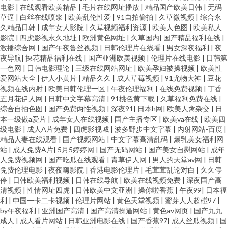
电影
|
在线观看欧美精品
|
毛片在线网址播放
|
精品国产欧美日韩
|
无码
草逼
|
白丝在线喷浆
|
欧美乱伦性爱
|
91自拍偷拍
|
久草微视频
|
综合永
久精品日韩
|
成年女人影院
|
久草视频福利资源
|
欧美人色图
|
欧美私人
影院
|
四虎影视永久地址
|
欧洲黄色网址
|
久草国内
|
国产精品福利在线
|
激播综合网
|
国产午夜鲁丝视频
|
日韩伦理片在线看
|
男女深夜福利
|
夜
夜导航
|
探花精品福利在线
|
国产亚洲欧美视频
|
伦理片在线电影
|
日韩第
一色网
|
日韩电影理论
|
三级在线网站网址
|
欧美孕妇被操视频
|
欧美性
爱网站大全
|
伊人小黄片
|
精品久久
|
成人草莓视频
|
91尤物大神
|
豆花
视频在线内射
|
欧美日韩伦理一区
|
午夜伦理福利
|
在线免费视频
|
丁香
五月花伊人网
|
日韩中文字幕高清
|
91桃色黄下载
|
久草福利免费在线
|
综合自拍色图
|
国产免费两性视频
|
深夜91
|
日本h网
|
欧美人禽杂交
|
日
本一级做a爱片
|
成年女人在线视频
|
国产主播专区
|
欧美va在线
|
欧美四
级电影
|
成人A片免费
|
四虎影视城
|
波多野步中文字幕
|
内射网站-百度
|
精品人妻在线观看
|
国产视频网站
|
中文字幕高清乱码
|
爆乳美女福利网
站
|
成人免费A片
|
5月5婷婷网
|
国产无码网站
|
国产美女自慰网站
|
成年
人免费视频网
|
国产吃瓜在线观看
|
青草伊人网
|
男人的天堂av网
|
日韩
免费伦理电影
|
夜夜嗨影院
|
香港电影伦理片
|
毛茸茸乱论对白
|
久久停
停
|
日韩欧美福利视频
|
日韩在线导航
|
欧美在线视频免费
|
深夜国产高
清视频
|
性情网址四虎
|
日韩欧美中文亚洲
|
操你啦香蕉
|
午夜99
|
日本福
利
|
中国一卡二卡视频
|
伦理片网站
|
黄色天堂视频
|
蜜芽人人超碰97
|
by午夜福利
|
亚洲国产高清
|
国产高清操逼网站
|
黄色av网页
|
国产九九
成人
|
成人看片网站
|
日韩亚洲电影在线
|
国产香蕉97
|
成人丝瓜视频
|
国