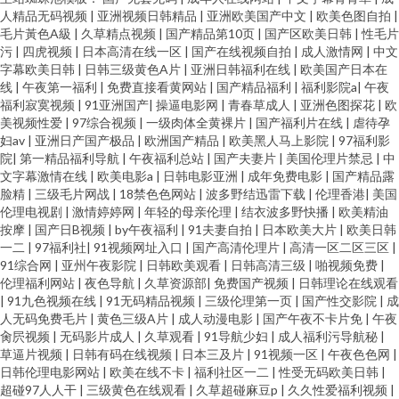
人精品无码视频
|
亚洲视频日韩精品
|
亚洲欧美国产中文
|
欧美色图自拍
|
毛片黃色A級
|
久草精点视频
|
国产精品第10页
|
国产区欧美日韩
|
性毛片
污
|
四虎视频
|
日本高清在线一区
|
国产在线视频自拍
|
成人激情网
|
中文
字幕欧美日韩
|
日韩三级黄色A片
|
亚洲日韩福利在线
|
欧美国产日本在
线
|
午夜第一福利
|
免费直接看黄网站
|
国产精品福利
|
福利影院a
|
午夜
福利寂寞视频
|
91亚洲国产
|
操逼电影网
|
青春草成人
|
亚洲色图探花
|
欧
美视频性爱
|
97综合视频
|
一级肉体全黄裸片
|
国产福利片在线
|
虐待孕
妇av
|
亚洲日产国产极品
|
欧洲国产精品
|
欧美黑人马上影院
|
97福利影
院
|
第一精品福利导航
|
午夜福利总站
|
国产夫妻片
|
美国伦理片禁忌
|
中
文字幕激情在线
|
欧美电影a
|
日韩电影亚洲
|
成年免费电影
|
国产精品露
脸精
|
三级毛片网战
|
18禁色色网站
|
波多野结迅雷下载
|
伦理香港
|
美国
伦理电视剧
|
激情婷婷网
|
年轻的母亲伦理
|
结衣波多野快播
|
欧美精油
按摩
|
国产日B视频
|
by午夜福利
|
91夫妻自拍
|
日本欧美大片
|
欧美日韩
一二
|
97福利社
|
91视频网址入口
|
国产高清伦理片
|
高清一区二区三区
|
91综合网
|
亚州午夜影院
|
日韩欧美观看
|
日韩高清三级
|
啪视频免费
|
伦理福利网站
|
夜色导航
|
久草资源部
|
免费国产视频
|
日韩理论在线观看
|
91九色视频在线
|
91无码精品视频
|
三级伦理第一页
|
国产性交影院
|
成
人无码免费毛片
|
黄色三级A片
|
成人动漫电影
|
国产午夜不卡片免
|
午夜
肏屄视频
|
无码影片成人
|
久草观看
|
91导航少妇
|
成人福利污导航秘
|
草逼片视频
|
日韩有码在线视频
|
日本三及片
|
91视频一区
|
午夜色色网
|
日韩伦理电影网站
|
欧美在线不卡
|
福利社区一二
|
性受无码欧美日韩
|
超碰97人人干
|
三级黄色在线观看
|
久草超碰麻豆p
|
久久性爱福利视频
|