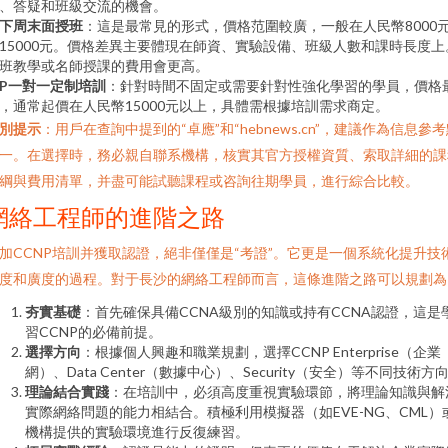
、答疑和班級交流的機會。
下周末面授班
：這是最常見的形式，價格范圍較廣，一般在人民幣8000
15000元。價格差異主要體現在師資、實驗設備、班級人數和課時長度上
班教學或名師授課的費用會更高。
IP一對一定制培訓
：針對時間不固定或需要針對性強化學習的學員，價格
，通常起價在人民幣15000元以上，具體需根據培訓需求商定。
別提示
：用戶在查詢中提到的“卓應”和“hebnews.cn”，建議作為信息參
一。在選擇時，務必親自聯系機構，核實其官方授權資質、索取詳細的課
綱與費用清單，并盡可能試聽課程或咨詢往期學員，進行綜合比較。
網絡工程師的進階之路
加CCNP培訓并獲取認證，絕非僅僅是“考證”。它更是一個系統化提升技
度和廣度的過程。對于長沙的網絡工程師而言，這條進階之路可以規劃為
夯實基礎
：首先確保具備CCNA級別的知識或持有CCNA認證，這是
習CCNP的必備前提。
選擇方向
：根據個人興趣和職業規劃，選擇CCNP Enterprise（企業
網）、Data Center（數據中心）、Security（安全）等不同技術方
理論結合實踐
：在培訓中，必須高度重視實驗環節，將理論知識與解
實際網絡問題的能力相結合。積極利用模擬器（如EVE-NG、CML）
機構提供的實驗環境進行反復練習。