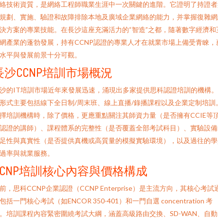
絡技術資質，是網絡工程師職業生涯中一次關鍵的進階。它證明了持證者
規劃、實施、驗證和故障排除本地及廣域企業網絡的能力，并掌握復雜網
決方案的專業技能。在長沙這座充滿活力的“智造”之都，隨著數字經濟和
網產業的蓬勃發展，持有CCNP認證的專業人才在就業市場上備受青睞，
水平與發展前景十分可觀。
長沙CCNP培訓市場概況
沙的IT培訓市場近年來發展迅速，涌現出多家提供思科認證培訓的機構
形式主要包括線下全日制/周末班、線上直播/錄播課程以及企業定制培訓
擇培訓機構時，除了價格，更應重點關注其師資力量（是否擁有CCIE等
認證的講師）、課程體系的完整性（是否覆蓋全部考試科目）、實驗設備
足性與真實性（是否提供真機或高質量的模擬實驗環境），以及過往的學
過率與就業服務。
CCNP培訓核心內容與價格構成
前，思科CCNP企業認證（CCNP Enterprise）是主流方向，其核心考試
包括一門核心考試（如ENCOR 350-401）和一門自選 concentration 考
。培訓課程內容緊密圍繞考試大綱，涵蓋高級路由交換、SD-WAN、自動