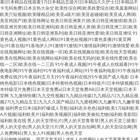
幕|日本精品在线观看17|日本精品五级片|日本精品久久护士|日本精品不
卡无码免费|日本京热大杂交
欧美性综合网|欧美姓爱综合|欧美羞羞网站|
欧美穴短视频|欧美哑精品|欧美亚a级片|欧美亚超碰碰|欧美亚成人网|欧
美亚韩国产|欧美亚韩网址
欧美日韩亚洲黄片|欧美日韩亚洲激情|欧美日
韩亚洲另类|欧美日韩亚洲码|欧美日韩亚洲人兽|欧美日韩亚洲三区|欧美
日韩亚洲网址|欧美日韩亚洲系列|欧美日韩亚洲性爱|欧美日韩亚洲综
91
黄色成人视频|91黄色成人网站|91黄色短视频|91黄色直播|91黄页网
址|91黄在线|91基地伊人|91激情91激情|91激情福利网|91激情情爱
欧美
在线视频网址|欧美在线视频一区|欧美在线视频在线|欧美在线天堂视频|
欧美在线网站|欧美在线网站福利|欧美在线无码的|欧美在线性爱|欧美在
线一二区|欧美在线一二三四
91午夜成人视频|91午夜成人在线观看|91午
夜电影网|91午夜福利|91午夜福利成人网站|91午夜福利电影|91午夜福利
免费在线|91午夜福利五月天|91午夜福利在线|91午夜国产成人电影
日本
桃色电影|日本桃色视频|日本特黄特色视频|日本特级片|日本特级视频|日
本特级淫片免费|日本天堂免费a|日本天堂免费AB|日本天堂视频|日本天
堂网
九九激情快播|九九交性视频|九九精品传媒|九九精品六|九九精品视
频27|九九精品五五|九九久久国产精品|九九蜜桃网|九九嫩草|九九嫩草视
频
福利男女日本|福利柠檬成人导航|福利农夫色色|福利欧美17|福利欧美
A片视频|福利欧美片|福利欧美视频区|福利欧美偷拍尤物|福利欧美影院|
福利欧美在线
男人的天堂理伦片|男人的天堂青青草|男人的天堂三级黄|
男人的天堂色|男人的天堂污片|男人的天堂自拍网|男人的天堂综合网|男
人免费网站|男人女人91视频|男人色色天堂
主站蜘蛛池模板：
国产无套无码
|
成年人在线网站
|
中文字幕青青草
|
成