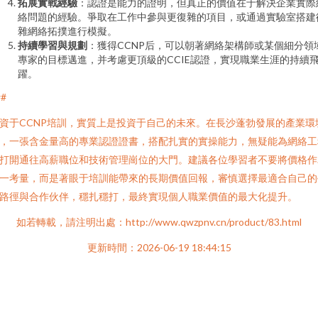
拓展實戰經驗
：認證是能力的證明，但真正的價值在于解決企業實際
絡問題的經驗。爭取在工作中參與更復雜的項目，或通過實驗室搭建
雜網絡拓撲進行模擬。
持續學習與規劃
：獲得CCNP后，可以朝著網絡架構師或某個細分領
專家的目標邁進，并考慮更頂級的CCIE認證，實現職業生涯的持續
躍。
##
資于CCNP培訓，實質上是投資于自己的未來。在長沙蓬勃發展的產業環
，一張含金量高的專業認證證書，搭配扎實的實操能力，無疑能為網絡工
打開通往高薪職位和技術管理崗位的大門。建議各位學習者不要將價格作
一考量，而是著眼于培訓能帶來的長期價值回報，審慎選擇最適合自己的
路徑與合作伙伴，穩扎穩打，最終實現個人職業價值的最大化提升。
如若轉載，請注明出處：http://www.qwzpnv.cn/product/83.html
更新時間：2026-06-19 18:44:15