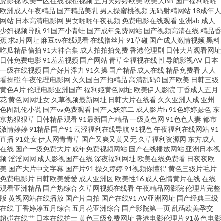
虎影视
欧美一区在线
操碰视频
五月天婷婷欧美
欧美大BB
国产福利啪啪
欧洲成人午夜精品
国产精品美乳
男人操蜜桃视频
无码射精网站
18成年人
天堂黄色片 午夜福利成人精 91福利社免费视频 久久一品道影院在线 亚洲色
网站
日本高清电影网
男女啪啪午夜视频
免费电影在线观看
亚洲ab
成人
少妇视频导航
91国产小青蛙
国产成年免费网站
国产视频高清在线
精品香
蕉
求a片网址
麻豆tv在线观看
在线撸丝片
91草碰
国产成人激情视频
黑料
视频天堂 91女玍 国产成人精品青青草原 五月天色色播 91视频在线观看网页
吃瓜精品偷拍
91大神合集
成人拍拍拍免费
香港伦理剧
日韩大片观看网址
日韩免费电影
91羞羞视频
国产网站
青草全福视在线
性导航影视AV
日本
黄色网络 色情91网站 91熊猫 精品四虎不卡 午夜不卡无毛电影 91黄色传媒 av
一级在线视频
国产好片浮力
91久操
国产精品成人在线
精品免费看
人人
看操碰
午夜伦理电影网
久久国自产拍精品
高清乱码0
国产欧美
日韩三级
黄色A片
伦理电影亚洲国产
福利姬黄色网址
欧美伊人影院
丁香成人五月
网站在线看不卡 日韩导航第一页 91高清视频网站 国产精品久久社区 欧美涩
花
黄色网网址女
久草视频最新网址
日韩大片在线看
久久亚洲人成
亚州
色图乱伦小说
国产va免费观看
国产人妖第二
成人影片h
91色婷婷瑟色
东
就是涩综合久久 91白丝在线播放 91在线国内 国产一区c 人妻少妇无码精品
京热狠狠草
日韩精品观看
91最新国产精品
一级黄色网
91色色人妻
都市
激情婷婷
91精品国产91
云涩福利在线导航
91视色
午夜福利在线网站
91
直播
91处女
伊人网青青草
国产又爽又黄又无
久草福利资源网
东方成人
99热色情 欧美不卡欧美 91九色蝌蚪蜜桃人妻 国产熟女91 吃瓜偷青视频 美女
在线
国产一级免费大片
成年免费视频网站
国产在线播放网站
亚洲日本视
频
淫淫网网
成人影视国产在线
深夜福利网址
欧美在线免费看
日夜夜欧
叼嘿网站 亚洲先锋电影 91色色乳 豆花社区网址 先锋影音久久 超碰中文91 欧
美
国产大片中文字幕
国产片91
操久婷婷
91视频你懂得
黄色三级片毛片
免费电影片
日韩欧美爱爱
成人亚洲区
欧美性16
成人色情黄片在线
在线
观看亚洲精品
国产热综合
久草网视频在线看
午夜精品网影院
伦理片完整
美日色网 91久久日韩 超碰人妻人人色 欧美性爱亚洲色图91 亚洲偷牌自拍 91
版
黄视网站在线播放
国产片自拍
国产在线91
AV亚洲网址
国产经典三级
在线
丁香婷婷五月综合
五月花亚洲综合
国产影院第一页
乱码欧美孕交
色九一蝌蚪熟女 浮力影院限制级 性欧美第二页 A片瑟瑟 九热免费视频播放 在
超碰在线艹
日本在线护士
黄色三级免费网址
香港电影伦理片
91黄色电影