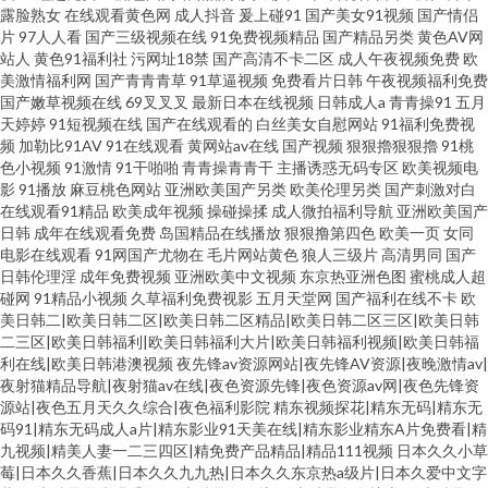
露脸熟女
在线观看黄色网
成人抖音
爰上碰91
国产美女91视频
国产情侣
片
97人人看
国产三级视频在线
91免费视频精品
国产精品另类
黄色AV网
站人
黄色91福利社
污网址18禁
国产高清不卡二区
成人午夜视频免费
欧
美激情福利网
国产青青青草
91草逼视频
免费看片日韩
午夜视频福利免费
国产嫩草视频在线
69叉叉叉
最新日本在线视频
日韩成人a
青青操91
五月
天婷婷
91短视频在线
国产在线观看的
白丝美女自慰网站
91福利免费视
频
加勒比91AV
91在线观看
黄网站av在线
国产视频
狠狠擼狠狠擼
91桃
色小视频
91激情
91干啪啪
青青操青青干
主播诱惑无码专区
欧美视频电
影
91播放
麻豆桃色网站
亚洲欧美国产另类
欧美伦理另类
国产刺激对白
在线观看91精品
欧美成年视频
操碰操揉
成人微拍福利导航
亚洲欧美国产
日韩
成年在线观看免费
岛国精品在线播放
狠狠撸第四色
欧美一页
女同
电影在线观看
91网国产尤物在
毛片网站黄色
狼人三级片
高清男同
国产
日韩伦理淫
成年免费视频
亚洲欧美中文视频
东京热亚洲色图
蜜桃成人超
碰网
91精品小视频
久草福利免费视影
五月天堂网
国产福利在线不卡
欧
美日韩二|欧美日韩二区|欧美日韩二区精品|欧美日韩二区三区|欧美日韩
二三区|欧美日韩福利|欧美日韩福利大片|欧美日韩福利视频|欧美日韩福
利在线|欧美日韩港澳视频
夜先锋av资源网站|夜先锋AV资源|夜晚激情av|
夜射猫精品导航|夜射猫av在线|夜色资源先锋|夜色资源av网|夜色先锋资
源站|夜色五月天久久综合|夜色福利影院
精东视频探花|精东无码|精东无
码91|精东无码成人a片|精东影业91天美在线|精东影业精东A片免费看|精
九视频|精美人妻一二三四区|精免费产品精品|精品111视频
日本久久小草
莓|日本久久香蕉|日本久久九九热|日本久久东京热a级片|日本久爱中文字